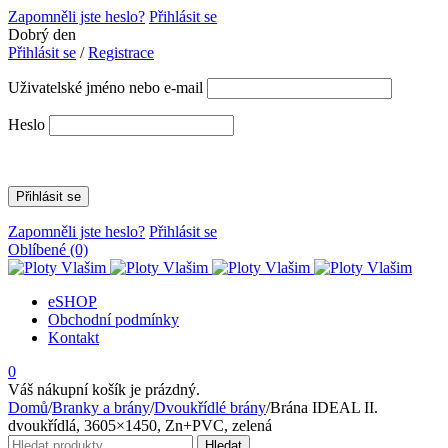
Zapomněli jste heslo?
Přihlásit se
Dobrý den
Přihlásit se
/
Registrace
Uživatelské jméno nebo e-mail
Heslo
Zapomněli jste heslo?
Přihlásit se
Oblíbené
(0)
eSHOP
Obchodní podmínky
Kontakt
0
Váš nákupní košík je prázdný.
Domů
/
Branky a brány
/
Dvoukřídlé brány
/
Brána IDEAL II.
dvoukřídlá, 3605×1450, Zn+PVC, zelená
Hledat:
Hledat