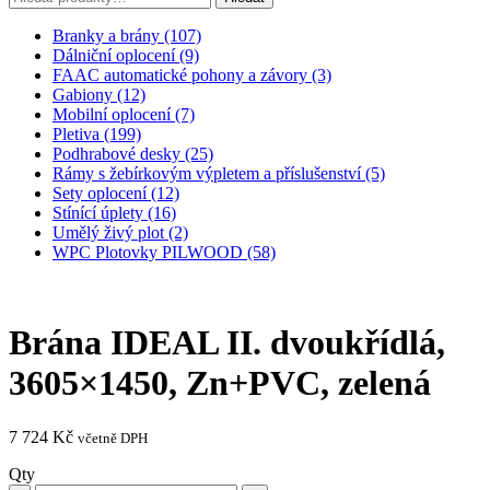
Branky a brány (107)
Dálniční oplocení (9)
FAAC automatické pohony a závory (3)
Gabiony (12)
Mobilní oplocení (7)
Pletiva (199)
Podhrabové desky (25)
Rámy s žebírkovým výpletem a příslušenství (5)
Sety oplocení (12)
Stínící úplety (16)
Umělý živý plot (2)
WPC Plotovky PILWOOD (58)
Brána IDEAL II. dvoukřídlá,
3605×1450, Zn+PVC, zelená
7 724
Kč
včetně DPH
Qty