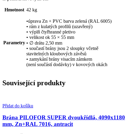
Hmotnost
42 kg
•úprava Zn + PVC barva zelená (RAL 6005)
• rám z kulatých profilů (uzavřený)
• výplň čtyřhranné pletivo
• velikost ok 55 × 55 mm
Parametry
• ∅ drátu 2,50 mm
• součastí brány jsou 2 sloupky včetně
stavitelných kloubových závěsů
• zamykání brány visacím zámkem
(není součástí dodávky) v kovových okách
Související produkty
Přidat do košíku
Brána PILOFOR SUPER dvoukřídlá, 4090x1180
mm, Zn+RAL 7016, antracit