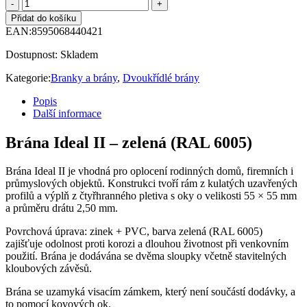
Přidat do košíku
EAN:
8595068440421
Dostupnost:
Skladem
Kategorie:
Branky a brány
,
Dvoukřídlé brány
Popis
Další informace
Brána Ideal II – zelená (RAL 6005)
Brána Ideal II je vhodná pro oplocení rodinných domů, firemních i
průmyslových objektů. Konstrukci tvoří rám z kulatých uzavřených
profilů a výplň z čtyřhranného pletiva s oky o velikosti 55 × 55 mm
a průměru drátu 2,50 mm.
Povrchová úprava: zinek + PVC, barva zelená (RAL 6005)
zajišťuje odolnost proti korozi a dlouhou životnost při venkovním
použití. Brána je dodávána se dvěma sloupky včetně stavitelných
kloubových závěsů.
Brána se uzamyká visacím zámkem, který není součástí dodávky, a
to pomocí kovových ok.