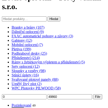
s.r.o.
Hledat:
Hledat
Branky a brány (107)
Dálniční oplocení (9)
FAAC automatické pohony a závory (3)
Gabiony (12)
Mobilní oplocení (7)
Pletiva (199)
Podhrabové desky (25)
Příslušenství (214)
Rámy s žebírkovým výpletem a příslušenství (5)
Sety oplocení (12)
Sloupky a vzpěry (98)
Stínící úplety (16)
Svařované plotové panely (88)
Umělý živý plot (2)
WPC Plotovky PILWOOD (58)
Minimální
Maximální
Filtr
cena
cena
Pozinkované
49