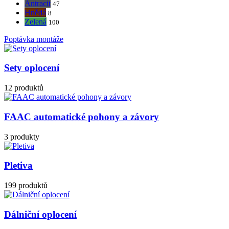
Antracit
47
Hnědá
8
Zelená
100
Poptávka montáže
Sety oplocení
12 produktů
FAAC automatické pohony a závory
3 produkty
Pletiva
199 produktů
Dálniční oplocení