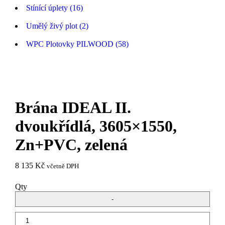
Stínící úplety (16)
Umělý živý plot (2)
WPC Plotovky PILWOOD (58)
Brána IDEAL II.
dvoukřídlá, 3605×1550,
Zn+PVC, zelená
8 135
Kč
včetně DPH
Qty