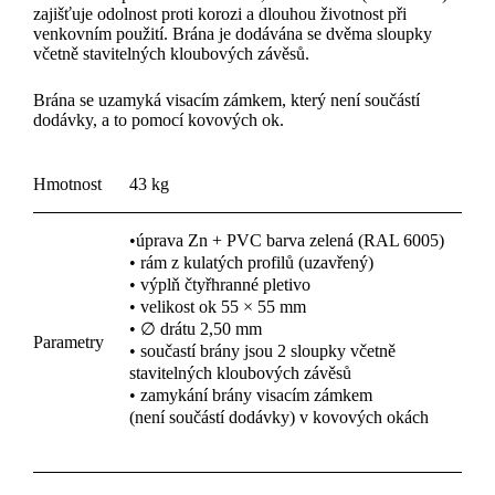
zajišťuje odolnost proti korozi a dlouhou životnost při
venkovním použití. Brána je dodávána se dvěma sloupky
včetně stavitelných kloubových závěsů.
Brána se uzamyká visacím zámkem, který není součástí
dodávky, a to pomocí kovových ok.
Hmotnost
43 kg
•úprava Zn + PVC barva zelená (RAL 6005)
• rám z kulatých profilů (uzavřený)
• výplň čtyřhranné pletivo
• velikost ok 55 × 55 mm
• ∅ drátu 2,50 mm
Parametry
• součastí brány jsou 2 sloupky včetně
stavitelných kloubových závěsů
• zamykání brány visacím zámkem
(není součástí dodávky) v kovových okách