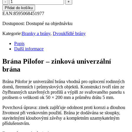
Přidat do košíku
EAN:
8595068451977
Dostupnost:
Dostupné na objednávku
Kategorie:
Branky a brány
,
Dvoukřídlé brány
Popis
Další informace
Brána Pilofor – zinková univerzální
brána
Brána Pilofor je univerzální brána vhodná pro oplocení rodinných
domů, firemních i průmyslových objektů. Konstrukci tvoří rám ze
čtyřhranných uzavřených profilů a výplň ze svařovaného panelu s
prolisem o velikosti ok 50 × 200 mm a průměru drátu 5 mm.
Povrchová úprava: zinek zajišťuje odolnost proti korozi a dlouhou
životnost při venkovním použití. Brána je dodávána se sloupky,
stavitelnými kloubovými závěsy a kompletním uzamykatelným
příslušenstvím.