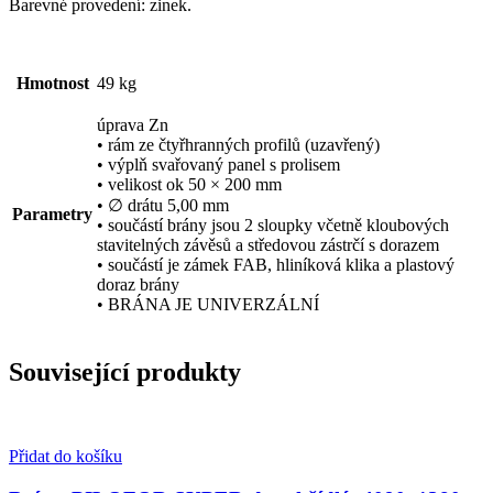
Barevné provedení: zinek.
Hmotnost
49 kg
úprava Zn
• rám ze čtyřhranných profilů (uzavřený)
• výplň svařovaný panel s prolisem
• velikost ok 50 × 200 mm
• ∅ drátu 5,00 mm
Parametry
• součástí brány jsou 2 sloupky včetně kloubových
stavitelných závěsů a středovou zástrčí s dorazem
• součástí je zámek FAB, hliníková klika a plastový
doraz brány
• BRÁNA JE UNIVERZÁLNÍ
Související produkty
Přidat do košíku