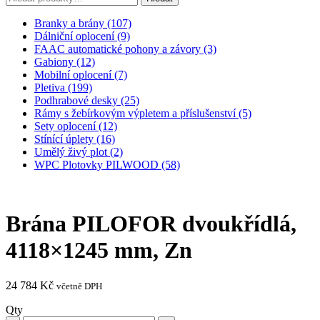
Branky a brány (107)
Dálniční oplocení (9)
FAAC automatické pohony a závory (3)
Gabiony (12)
Mobilní oplocení (7)
Pletiva (199)
Podhrabové desky (25)
Rámy s žebírkovým výpletem a příslušenství (5)
Sety oplocení (12)
Stínící úplety (16)
Umělý živý plot (2)
WPC Plotovky PILWOOD (58)
Brána PILOFOR dvoukřídlá,
4118×1245 mm, Zn
24 784
Kč
včetně DPH
Qty