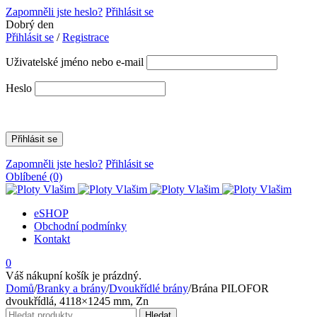
Zapomněli jste heslo?
Přihlásit se
Dobrý den
Přihlásit se
/
Registrace
Uživatelské jméno nebo e-mail
Heslo
Zapomněli jste heslo?
Přihlásit se
Oblíbené
(0)
eSHOP
Obchodní podmínky
Kontakt
0
Váš nákupní košík je prázdný.
Domů
/
Branky a brány
/
Dvoukřídlé brány
/
Brána PILOFOR
dvoukřídlá, 4118×1245 mm, Zn
Hledat:
Hledat