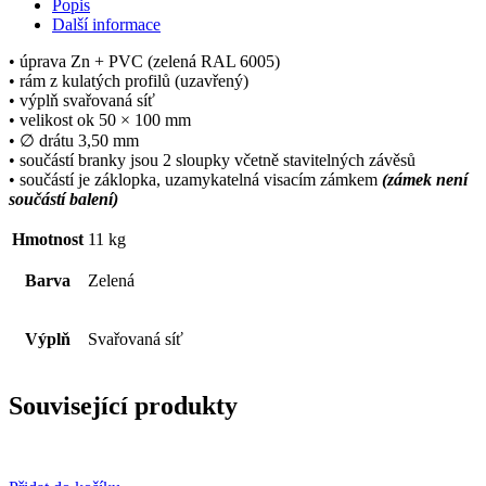
Popis
Další informace
• úprava Zn + PVC (zelená RAL 6005)
• rám z kulatých profilů (uzavřený)
• výplň svařovaná síť
• velikost ok 50 × 100 mm
• ∅ drátu 3,50 mm
• součástí branky jsou 2 sloupky včetně stavitelných závěsů
• součástí je záklopka, uzamykatelná visacím zámkem
(zámek není
součástí balení)
Hmotnost
11 kg
Barva
Zelená
Výplň
Svařovaná síť
Související produkty