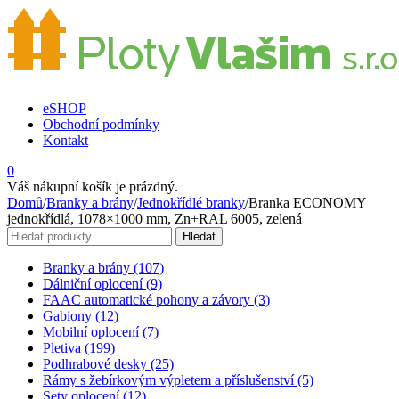
eSHOP
Obchodní podmínky
Kontakt
0
Váš nákupní košík je prázdný.
Domů
/
Branky a brány
/
Jednokřídlé branky
/
Branka ECONOMY
jednokřídlá, 1078×1000 mm, Zn+RAL 6005, zelená
Hledat:
Hledat
Branky a brány (107)
Dálniční oplocení (9)
FAAC automatické pohony a závory (3)
Gabiony (12)
Mobilní oplocení (7)
Pletiva (199)
Podhrabové desky (25)
Rámy s žebírkovým výpletem a příslušenství (5)
Sety oplocení (12)