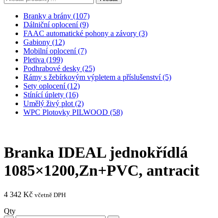
Branky a brány (107)
Dálniční oplocení (9)
FAAC automatické pohony a závory (3)
Gabiony (12)
Mobilní oplocení (7)
Pletiva (199)
Podhrabové desky (25)
Rámy s žebírkovým výpletem a příslušenství (5)
Sety oplocení (12)
Stínící úplety (16)
Umělý živý plot (2)
WPC Plotovky PILWOOD (58)
Branka IDEAL jednokřídlá
1085×1200,Zn+PVC, antracit
4 342
Kč
včetně DPH
Qty