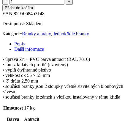
Přidat do košíku
EAN:
8595068453148
Dostupnost:
Skladem
Kategorie:
Branky a brány
,
Jednokřídlé branky
Popis
Další informace
• úprava Zn + PVC barva antracit (RAL 7016)
• rám z kulatých profilů (uzavřený)
• výplň čtyřhranné pletivo
• velikost ok 55 × 55 mm
• ∅ drátu 2,50 mm
• součástí branky jsou 2 sloupky včetně stavitelných kloubových
závěsů
• součástí branky je zámek s vložkou instalovaný v rámu křídla
Hmotnost
17 kg
Barva
Antracit