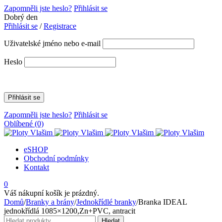
Zapomněli jste heslo?
Přihlásit se
Dobrý den
Přihlásit se
/
Registrace
Uživatelské jméno nebo e-mail
Heslo
Zapomněli jste heslo?
Přihlásit se
Oblíbené
(0)
eSHOP
Obchodní podmínky
Kontakt
0
Váš nákupní košík je prázdný.
Domů
/
Branky a brány
/
Jednokřídlé branky
/
Branka IDEAL
jednokřídlá 1085×1200,Zn+PVC, antracit
Hledat:
Hledat