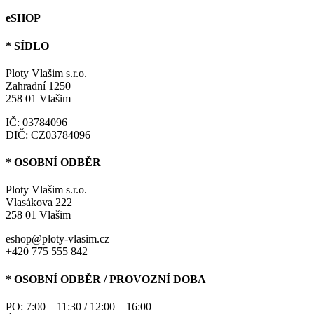
eSHOP
* SÍDLO
Ploty Vlašim s.r.o.
Zahradní 1250
258 01 Vlašim
IČ: 03784096
DIČ: CZ03784096
* OSOBNÍ ODBĚR
Ploty Vlašim s.r.o.
Vlasákova 222
258 01 Vlašim
eshop@ploty-vlasim.cz
+420 775 555 842
* OSOBNÍ ODBĚR / PROVOZNÍ DOBA
PO: 7:00 – 11:30 / 12:00 – 16:00