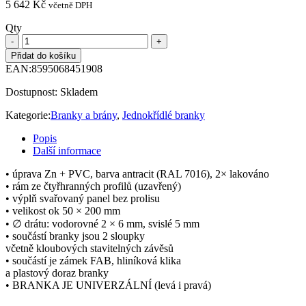
5 642
Kč
včetně DPH
Qty
Přidat do košíku
EAN:
8595068451908
Dostupnost:
Skladem
Kategorie:
Branky a brány
,
Jednokřídlé branky
Popis
Další informace
• úprava Zn + PVC, barva antracit (RAL 7016), 2× lakováno
• rám ze čtyřhranných profilů (uzavřený)
• výplň svařovaný panel bez prolisu
• velikost ok 50 × 200 mm
• ∅ drátu: vodorovné 2 × 6 mm, svislé 5 mm
• součástí branky jsou 2 sloupky
včetně kloubových stavitelných závěsů
• součástí je zámek FAB, hliníková klika
a plastový doraz branky
• BRANKA JE UNIVERZÁLNÍ (levá i pravá)