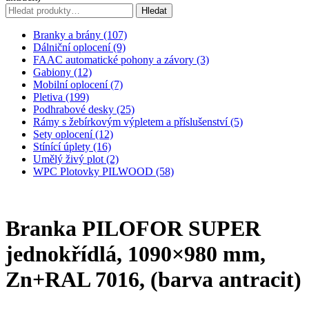
Hledat:
Hledat
Branky a brány (107)
Dálniční oplocení (9)
FAAC automatické pohony a závory (3)
Gabiony (12)
Mobilní oplocení (7)
Pletiva (199)
Podhrabové desky (25)
Rámy s žebírkovým výpletem a příslušenství (5)
Sety oplocení (12)
Stínící úplety (16)
Umělý živý plot (2)
WPC Plotovky PILWOOD (58)
Branka PILOFOR SUPER
jednokřídlá, 1090×980 mm,
Zn+RAL 7016, (barva antracit)