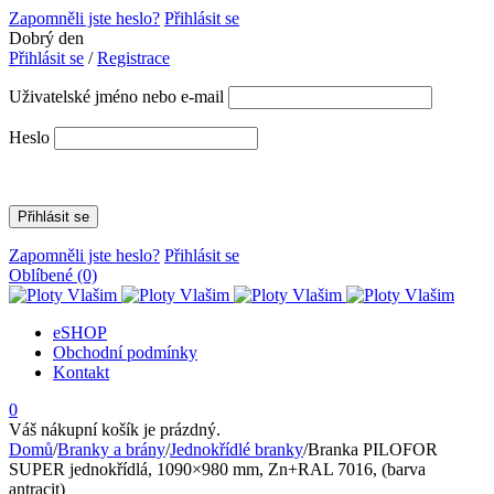
Zapomněli jste heslo?
Přihlásit se
Dobrý den
Přihlásit se
/
Registrace
Uživatelské jméno nebo e-mail
Heslo
Zapomněli jste heslo?
Přihlásit se
Oblíbené
(0)
eSHOP
Obchodní podmínky
Kontakt
0
Váš nákupní košík je prázdný.
Domů
/
Branky a brány
/
Jednokřídlé branky
/
Branka PILOFOR
SUPER jednokřídlá, 1090×980 mm, Zn+RAL 7016, (barva
antracit)