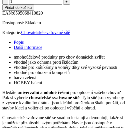
Přidat do košíku
EAN:
8595068410820
Dostupnost:
Skladem
Kategorie:
Chovatelské svařované sítě
Popis
Další informace
mnohoúčelové produkty pro chov domácích zvířat
vhodné jako ochrana proti škůdcům
vhodné pro králíkárny a voliéry díky své vysoké pevnosti
vhodné pro ohrazení kompostů
barva zelená
HOBBY balení
Hledáte
univerzální a odolné řešení
pro oplocení vašeho chovu?
Pak si vyberte
chovatelské svařované sítě
. Tyto sítě jsou vyrobeny
z vysoce kvalitního drátu a jsou ideální pro širokou škálu použití, od
stavby klecí a voliér až po oplocení výběhů a ohrad.
Chovatelské svařované sítě se snadno instalují a demontují, takže si
je můžete přizpůsobit svým potřebám. Navíc jsou dostupné v
různých velikostech ok a průměrech drátu, takže si můžete vybrat tu,