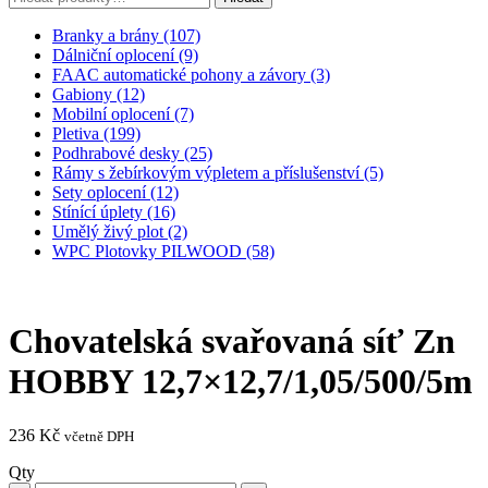
Branky a brány (107)
Dálniční oplocení (9)
FAAC automatické pohony a závory (3)
Gabiony (12)
Mobilní oplocení (7)
Pletiva (199)
Podhrabové desky (25)
Rámy s žebírkovým výpletem a příslušenství (5)
Sety oplocení (12)
Stínící úplety (16)
Umělý živý plot (2)
WPC Plotovky PILWOOD (58)
Chovatelská svařovaná síť Zn
HOBBY 12,7×12,7/1,05/500/5m
236
Kč
včetně DPH
Qty