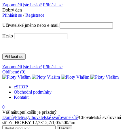
Zapomněli jste heslo?
Přihlásit se
Dobrý den
Přihlásit se
/
Registrace
Uživatelské jméno nebo e-mail
Heslo
Zapomněli jste heslo?
Přihlásit se
Oblíbené
(0)
eSHOP
Obchodní podmínky
Kontakt
0
Váš nákupní košík je prázdný.
Domů
/
Pletiva
/
Chovatelské svařované sítě
/
Chovatelská svařovaná
síť Zn HOBBY 12,7×12,7/1,05/500/5m
Hledat:
Hledat