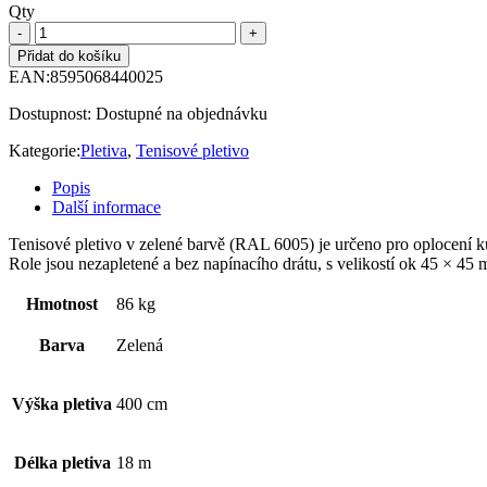
Qty
Přidat do košíku
EAN:
8595068440025
Dostupnost:
Dostupné na objednávku
Kategorie:
Pletiva
,
Tenisové pletivo
Popis
Další informace
Tenisové pletivo v zelené barvě (RAL 6005) je určeno pro oplocení ku
Role jsou nezapletené a bez napínacího drátu, s velikostí ok 45 × 4
Hmotnost
86 kg
Barva
Zelená
Výška pletiva
400 cm
Délka pletiva
18 m