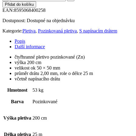
Přidat do košíku
EAN:
8595068400258
Dostupnost:
Dostupné na objednávku
Kategorie:
Pletiva
,
Pozinkovaná pletiva
,
S napínacím drátem
Popis
Další informace
čtyřhranné pletivo pozinkované (Zn)
výška 200 cm
velikost ok 50 × 50 mm
průměr drátu 2,00 mm, role o délce 25 m
včetně napínacího drátu
Hmotnost
53 kg
Barva
Pozinkované
Výška pletiva
200 cm
Délka pletiva
25 m