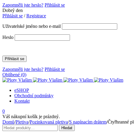
Zapomněli jste heslo?
Přihlásit se
Dobrý den
Přihlásit se
/
Registrace
Uživatelské jméno nebo e-mail
Heslo
Zapomněli jste heslo?
Přihlásit se
Oblíbené
(0)
eSHOP
Obchodní podmínky
Kontakt
0
Váš nákupní košík je prázdný.
Domů
/
Pletiva
/
Pozinkovaná pletiva
/
S napínacím drátem
/
Čtyřhranné 
Hledat:
Hledat