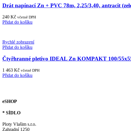
Drát napínací Zn + PVC 78m, 2,25/3,40, antracit (zele
240
Kč
včetně DPH
Přidat do košíku
Rychlé zobrazení
Přidat do košíku
Čtyřhranné pletivo IDEAL Zn KOMPAKT 100/55x5
1 463
Kč
včetně DPH
Přidat do košíku
eSHOP
* SÍDLO
Ploty Vlašim s.r.o.
Zahradní 1250