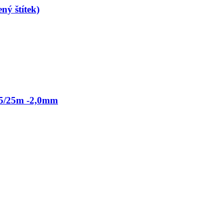
ný štítek)
5/25m -2,0mm