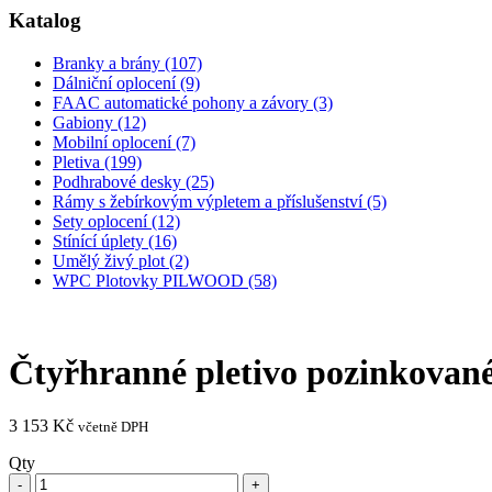
Katalog
Branky a brány (107)
Dálniční oplocení (9)
FAAC automatické pohony a závory (3)
Gabiony (12)
Mobilní oplocení (7)
Pletiva (199)
Podhrabové desky (25)
Rámy s žebírkovým výpletem a příslušenství (5)
Sety oplocení (12)
Stínící úplety (16)
Umělý živý plot (2)
WPC Plotovky PILWOOD (58)
Čtyřhranné pletivo pozinkov
3 153
Kč
včetně DPH
Qty