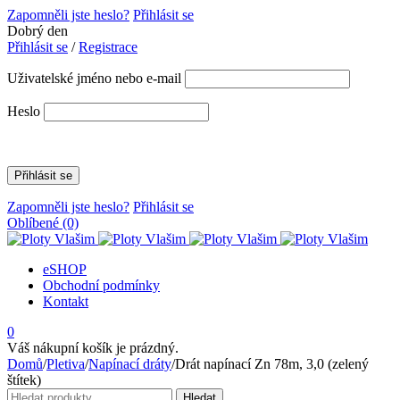
Zapomněli jste heslo?
Přihlásit se
Dobrý den
Přihlásit se
/
Registrace
Uživatelské jméno nebo e-mail
Heslo
Zapomněli jste heslo?
Přihlásit se
Oblíbené
(0)
eSHOP
Obchodní podmínky
Kontakt
0
Váš nákupní košík je prázdný.
Domů
/
Pletiva
/
Napínací dráty
/
Drát napínací Zn 78m, 3,0 (zelený
štítek)
Hledat:
Hledat