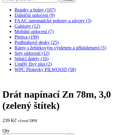
Branky a brány (107)
Dálniční oplocení (9)
FAAC automatické pohony a závory (3)
Gabiony (12)
Mobilní oplocení (7)
Pletiva (199)
Podhrabové desky (25)
Rámy s žebírkovým výpletem a příslušenství (5)
Sety oplocení (12)
Stínící úplety (16)
Umělý živý plot (2)
WPC Plotovky PILWOOD (58)
Drát napínací Zn 78m, 3,0
(zelený štítek)
239
Kč
včetně DPH
Qty