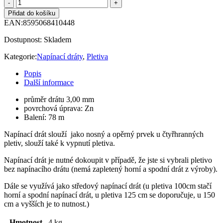
Přidat do košíku
EAN:
8595068410448
Dostupnost:
Skladem
Kategorie:
Napínací dráty
,
Pletiva
Popis
Další informace
průměr drátu 3,00 mm
povrchová úprava: Zn
Balení: 78 m
Napínací drát slouží jako nosný a opěrný prvek u čtyřhranných
pletiv, slouží také k vypnutí pletiva.
Napínací drát je nutné dokoupit v případě, že jste si vybrali pletivo
bez napínacího drátu (nemá zapletený horní a spodní drát z výroby).
Dále se využívá jako středový napínací drát (u pletiva 100cm stačí
horní a spodní napínací drát, u pletiva 125 cm se doporučuje, u 150
cm a vyšších je to nutnost.)
Hmotnost
4 kg