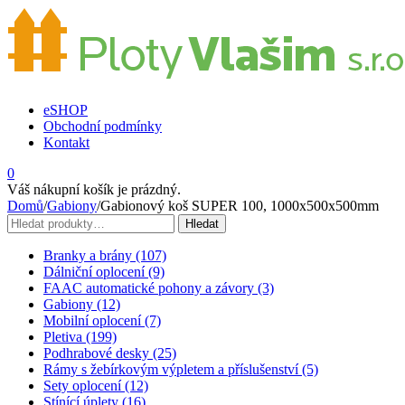
eSHOP
Obchodní podmínky
Kontakt
0
Váš nákupní košík je prázdný.
Domů
/
Gabiony
/
Gabionový koš SUPER 100, 1000x500x500mm
Hledat:
Hledat
Branky a brány (107)
Dálniční oplocení (9)
FAAC automatické pohony a závory (3)
Gabiony (12)
Mobilní oplocení (7)
Pletiva (199)
Podhrabové desky (25)
Rámy s žebírkovým výpletem a příslušenství (5)
Sety oplocení (12)
Stínící úplety (16)