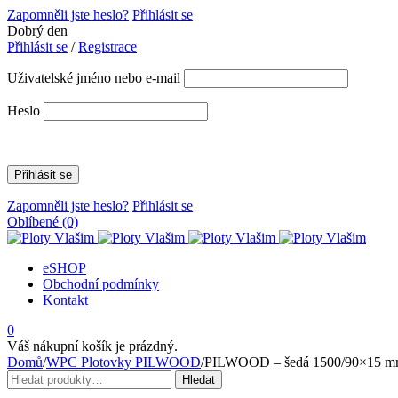
Zapomněli jste heslo?
Přihlásit se
Dobrý den
Přihlásit se
/
Registrace
Uživatelské jméno nebo e-mail
Heslo
Zapomněli jste heslo?
Přihlásit se
Oblíbené
(0)
eSHOP
Obchodní podmínky
Kontakt
0
Váš nákupní košík je prázdný.
Domů
/
WPC Plotovky PILWOOD
/
PILWOOD – šedá 1500/90×15 
Hledat:
Hledat