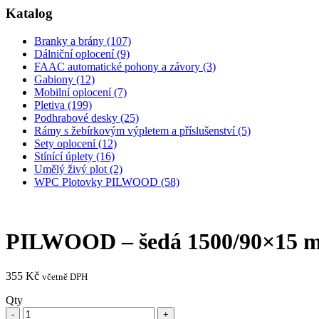
Katalog
Branky a brány (107)
Dálniční oplocení (9)
FAAC automatické pohony a závory (3)
Gabiony (12)
Mobilní oplocení (7)
Pletiva (199)
Podhrabové desky (25)
Rámy s žebírkovým výpletem a příslušenství (5)
Sety oplocení (12)
Stínící úplety (16)
Umělý živý plot (2)
WPC Plotovky PILWOOD (58)
PILWOOD – šedá 1500/90×15 
355
Kč
včetně DPH
Qty