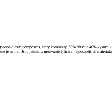
ood-plastic composite), který kombinuje 60% dřeva a 40% vysoce kv
né je natírat. Jsou jedním z nejtrvanlivějších a nejodolnějších materiá