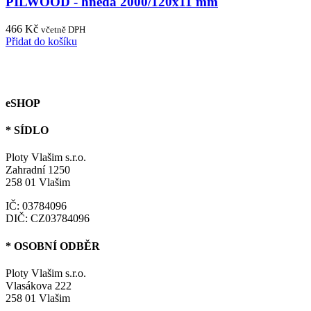
PILWOOD - hnědá 2000/120x11 mm
466
Kč
včetně DPH
Přidat do košíku
eSHOP
* SÍDLO
Ploty Vlašim s.r.o.
Zahradní 1250
258 01 Vlašim
IČ: 03784096
DIČ: CZ03784096
* OSOBNÍ ODBĚR
Ploty Vlašim s.r.o.
Vlasákova 222
258 01 Vlašim