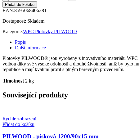
Přidat do košíku
EAN:
8595068406281
Dostupnost:
Skladem
Kategorie:
WPC Plotovky PILWOOD
Popis
Další informace
Plotovky PILWOOD® jsou vyrobeny z inovativního materiálu WPC (w
volbou díky své vysoké odolnosti a dlouhé životnosti, aniž by bylo nut
republice a mají kvalitní profil s plným barevným provedením.
Hmotnost
2 kg
Související produkty
Rychlé zobrazení
Přidat do košíku
PILWOOD - písková 1200/90x15 mm