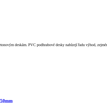
 betonovým deskám. PVC podhrabové desky nabízejí řadu výhod, zejmé
0/50mm