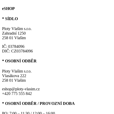
eSHOP
* SÍDLO
Ploty Vlašim s.r.o.
Zahradní 1250
258 01 Vlašim
IČ: 03784096
DIČ: CZ03784096
* OSOBNÍ ODBĚR
Ploty Vlašim s.r.o.
Vlasákova 222
258 01 Vlašim
eshop@ploty-vlasim.cz
+420 775 555 842
* OSOBNÍ ODBĚR / PROVOZNÍ DOBA
PO: 7:00 – 11:30 / 12:00 – 16:00