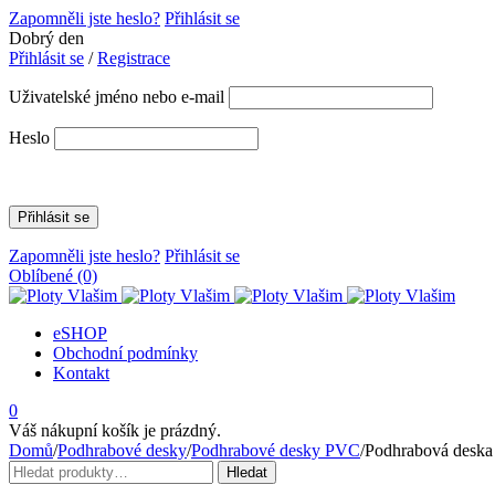
Zapomněli jste heslo?
Přihlásit se
Dobrý den
Přihlásit se
/
Registrace
Uživatelské jméno nebo e-mail
Heslo
Zapomněli jste heslo?
Přihlásit se
Oblíbené
(0)
eSHOP
Obchodní podmínky
Kontakt
0
Váš nákupní košík je prázdný.
Domů
/
Podhrabové desky
/
Podhrabové desky PVC
/
Podhrabová desk
Hledat:
Hledat