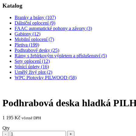
Katalog
Branky a brány (107)
Dálniční oplocení (9)
FAAC automatické pohony a závory (3)
Gabiony (12)
Mobilní oplocení (7)
Pletiva (199)
Podhrabové desky (25)
Rámy s žebírkovým výpletem a příslušenství (5)
Sety oplocení (12)
Stínící úplety (16)
Umělý živý plot (2)
WPC Plotovky PILWOOD (58)
Podhrabová deska hladká PI
1 195
Kč
včetně DPH
Qty