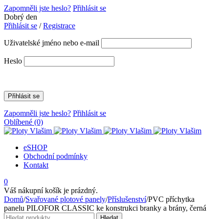
Zapomněli jste heslo?
Přihlásit se
Dobrý den
Přihlásit se
/
Registrace
Uživatelské jméno nebo e-mail
Heslo
Zapomněli jste heslo?
Přihlásit se
Oblíbené
(0)
eSHOP
Obchodní podmínky
Kontakt
0
Váš nákupní košík je prázdný.
Domů
/
Svařované plotové panely
/
Příslušenství
/
PVC příchytka
panelu PILOFOR CLASSIC ke konstrukci branky a brány, černá
Hledat:
Hledat