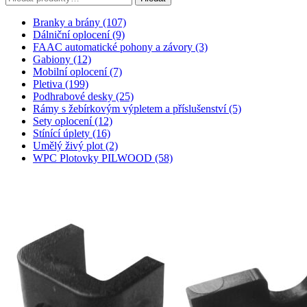
Branky a brány (107)
Dálniční oplocení (9)
FAAC automatické pohony a závory (3)
Gabiony (12)
Mobilní oplocení (7)
Pletiva (199)
Podhrabové desky (25)
Rámy s žebírkovým výpletem a příslušenství (5)
Sety oplocení (12)
Stínící úplety (16)
Umělý živý plot (2)
WPC Plotovky PILWOOD (58)