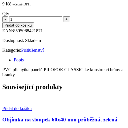
9
Kč
včetně DPH
Qty
Přidat do košíku
EAN:
8595068421871
Dostupnost:
Skladem
Kategorie:
Příslušenství
Popis
PVC příchytka panelů PILOFOR CLASSIC ke konstrukci brány a
branky.
Související produkty
Přidat do košíku
Objímka na sloupek 60x40 mm průběžná, zelená