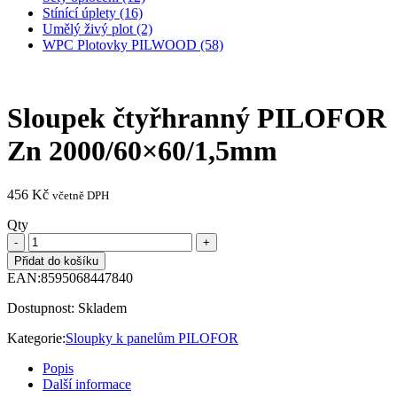
Stínící úplety (16)
Umělý živý plot (2)
WPC Plotovky PILWOOD (58)
Sloupek čtyřhranný PILOFOR
Zn 2000/60×60/1,5mm
456
Kč
včetně DPH
Qty
Přidat do košíku
EAN:
8595068447840
Dostupnost:
Skladem
Kategorie:
Sloupky k panelům PILOFOR
Popis
Další informace