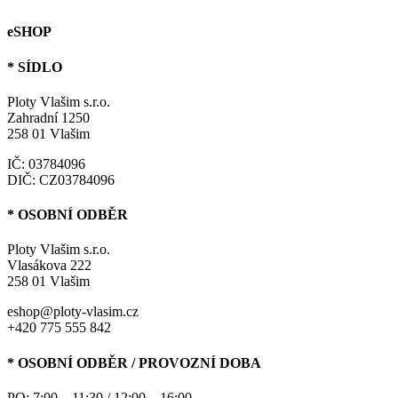
eSHOP
* SÍDLO
Ploty Vlašim s.r.o.
Zahradní 1250
258 01 Vlašim
IČ: 03784096
DIČ: CZ03784096
* OSOBNÍ ODBĚR
Ploty Vlašim s.r.o.
Vlasákova 222
258 01 Vlašim
eshop@ploty-vlasim.cz
+420 775 555 842
* OSOBNÍ ODBĚR / PROVOZNÍ DOBA
PO: 7:00 – 11:30 / 12:00 – 16:00