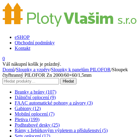
eSHOP
Obchodní podmínky
Kontakt
0
Váš nákupní košík je prázdný.
Domů
/
Sloupky a vzpěry
/
Sloupky k panelům PILOFOR
/
Sloupek
čtyřhranný PILOFOR Zn 2000/60×60/1,5mm
Hledat:
Hledat
Branky a brány (107)
Dálniční oplocení (9)
FAAC automatické pohony a závory (3)
Gabiony (12)
Mobilní oplocení (7)
Pletiva (199)
Podhrabové desky (25)
Rámy s žebírkovým výpletem a příslušenství (5)
Sety oplocení (12)