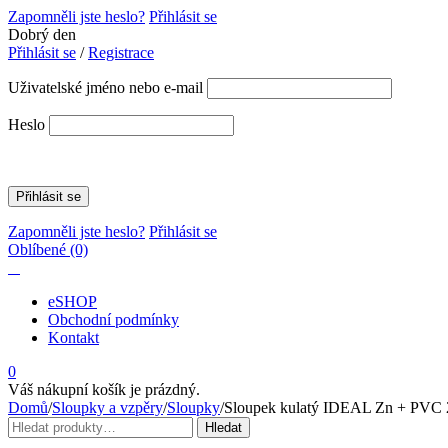
Zapomněli jste heslo?
Přihlásit se
Dobrý den
Přihlásit se
/
Registrace
Uživatelské jméno nebo e-mail
Heslo
Zapomněli jste heslo?
Přihlásit se
Oblíbené
(0)
eSHOP
Obchodní podmínky
Kontakt
0
Váš nákupní košík je prázdný.
Domů
/
Sloupky a vzpěry
/
Sloupky
/
Sloupek kulatý IDEAL Zn + PVC 210
Hledat:
Hledat