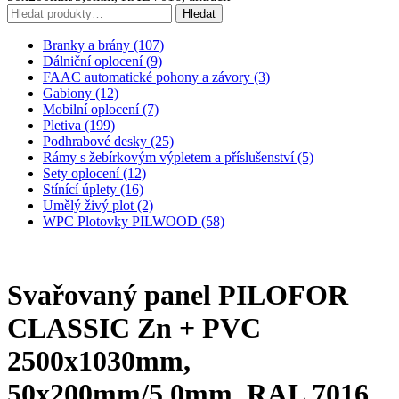
Hledat:
Hledat
Branky a brány (107)
Dálniční oplocení (9)
FAAC automatické pohony a závory (3)
Gabiony (12)
Mobilní oplocení (7)
Pletiva (199)
Podhrabové desky (25)
Rámy s žebírkovým výpletem a příslušenství (5)
Sety oplocení (12)
Stínící úplety (16)
Umělý živý plot (2)
WPC Plotovky PILWOOD (58)
Svařovaný panel PILOFOR
CLASSIC Zn + PVC
2500x1030mm,
50x200mm/5,0mm, RAL 7016,