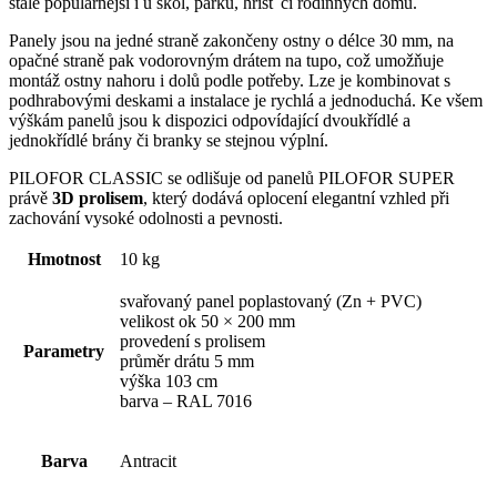
stále populárnější i u škol, parků, hřišť či rodinných domů.
Panely jsou na jedné straně zakončeny ostny o délce 30 mm, na
opačné straně pak vodorovným drátem na tupo, což umožňuje
montáž ostny nahoru i dolů podle potřeby. Lze je kombinovat s
podhrabovými deskami a instalace je rychlá a jednoduchá. Ke všem
výškám panelů jsou k dispozici odpovídající dvoukřídlé a
jednokřídlé brány či branky se stejnou výplní.
PILOFOR CLASSIC se odlišuje od panelů PILOFOR SUPER
právě
3D prolisem
, který dodává oplocení elegantní vzhled při
zachování vysoké odolnosti a pevnosti.
Hmotnost
10 kg
svařovaný panel poplastovaný (Zn + PVC)
velikost ok 50 × 200 mm
provedení s prolisem
Parametry
průměr drátu 5 mm
výška 103 cm
barva – RAL 7016
Barva
Antracit