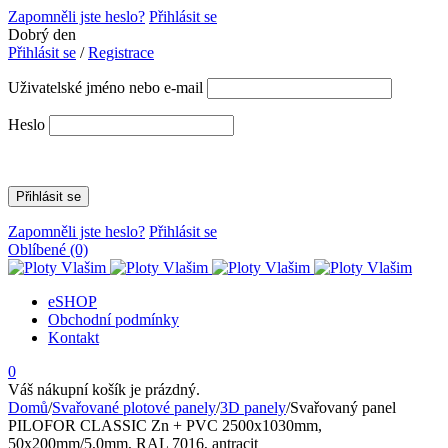
Zapomněli jste heslo?
Přihlásit se
Dobrý den
Přihlásit se
/
Registrace
Uživatelské jméno nebo e-mail
Heslo
Zapomněli jste heslo?
Přihlásit se
Oblíbené
(0)
eSHOP
Obchodní podmínky
Kontakt
0
Váš nákupní košík je prázdný.
Domů
/
Svařované plotové panely
/
3D panely
/
Svařovaný panel
PILOFOR CLASSIC Zn + PVC 2500x1030mm,
50x200mm/5,0mm, RAL 7016, antracit