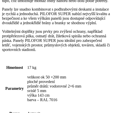
tupo, což umožňuje montáž ostny nahoru nebo dolů podle potřeby.
Panely lze snadno kombinovat s podhrabovými deskami a instalace
je rychlá a jednoduchá. PILOFOR SUPER nabízí nejvyšší kvalitu a
bezpečnost a ke všem výškám panelů jsou dostupné odpovídající
dvoukřídlé a jednokřídlé brány a branky se shodnou výplní.
Volitelnými doplňky jsou prvky pro zvýšení ochrany, například
protipřelezová pilka, ostnatý drát, žiletková spirála nebo ochranná
páska. Panely PILOFOR SUPER jsou ideální pro zabezpečení
letišť, vojenských prostor, průmyslových objektů, továren, skladů či
sportovních stadionů.
Hmotnost
17 kg
velikost ok 50 ×200 mm
ploché provedení
průměr drátů: vodorovné 2×6 mm
Parametry
svislé 5 mm
výška 143 cm
barva – RAL 7016