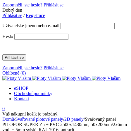
Zapomněli jste heslo?
Přihlásit se
Dobrý den
Přihlásit se
/
Registrace
Uživatelské jméno nebo e-mail
Heslo
Zapomněli jste heslo?
Přihlásit se
Oblíbené
(0)
eSHOP
Obchodní podmínky
Kontakt
0
Váš nákupní košík je prázdný.
Domů
/
Svařované plotové panely
/
2D panely
/
Svařovaný panel
PILOFOR SUPER Zn + PVC 2500x1430mm, 50x200mm/2x6mm
vod. + 5mm svislé, RAL 7016, antracit