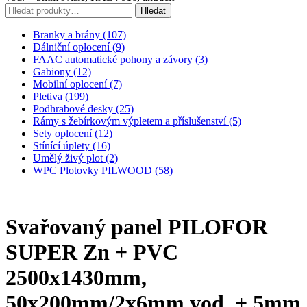
Hledat:
Hledat
Branky a brány (107)
Dálniční oplocení (9)
FAAC automatické pohony a závory (3)
Gabiony (12)
Mobilní oplocení (7)
Pletiva (199)
Podhrabové desky (25)
Rámy s žebírkovým výpletem a příslušenství (5)
Sety oplocení (12)
Stínící úplety (16)
Umělý živý plot (2)
WPC Plotovky PILWOOD (58)
Svařovaný panel PILOFOR
SUPER Zn + PVC
2500x1430mm,
50x200mm/2x6mm vod. + 5mm