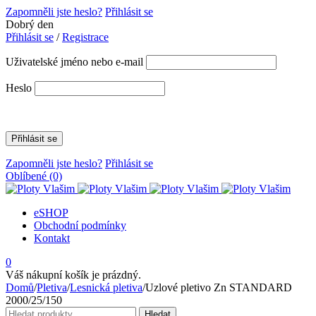
Zapomněli jste heslo?
Přihlásit se
Dobrý den
Přihlásit se
/
Registrace
Uživatelské jméno nebo e-mail
Heslo
Zapomněli jste heslo?
Přihlásit se
Oblíbené
(0)
eSHOP
Obchodní podmínky
Kontakt
0
Váš nákupní košík je prázdný.
Domů
/
Pletiva
/
Lesnická pletiva
/
Uzlové pletivo Zn STANDARD
2000/25/150
Hledat:
Hledat