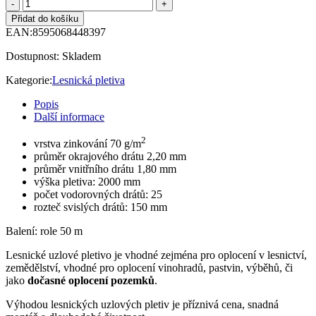
Přidat do košíku
EAN:
8595068448397
Dostupnost:
Skladem
Kategorie:
Lesnická pletiva
Popis
Další informace
2
vrstva zinkování 70 g/m
průměr okrajového drátu 2,20 mm
průměr vnitřního drátu 1,80 mm
výška pletiva: 2000 mm
počet vodorovných drátů: 25
rozteč svislých drátů: 150 mm
Balení: role 50 m
Lesnické uzlové pletivo je vhodné zejména pro oplocení v lesnictví,
zemědělství, vhodné pro oplocení vinohradů, pastvin, výběhů, či
jako
dočasné oplocení pozemků
.
Výhodou lesnických uzlových pletiv je příznivá cena, snadná