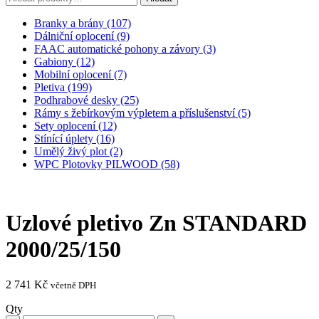
Branky a brány (107)
Dálniční oplocení (9)
FAAC automatické pohony a závory (3)
Gabiony (12)
Mobilní oplocení (7)
Pletiva (199)
Podhrabové desky (25)
Rámy s žebírkovým výpletem a příslušenství (5)
Sety oplocení (12)
Stínící úplety (16)
Umělý živý plot (2)
WPC Plotovky PILWOOD (58)
Uzlové pletivo Zn STANDARD
2000/25/150
2 741
Kč
včetně DPH
Qty