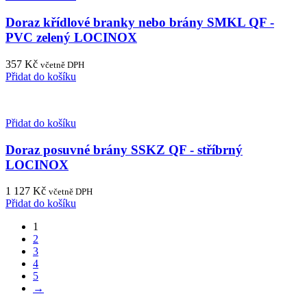
Doraz křídlové branky nebo brány SMKL QF -
PVC zelený LOCINOX
357
Kč
včetně DPH
Přidat do košíku
Přidat do košíku
Doraz posuvné brány SSKZ QF - stříbrný
LOCINOX
1 127
Kč
včetně DPH
Přidat do košíku
1
2
3
4
5
→