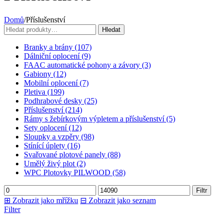
Domů
/
Příslušenství
Hledat:
Hledat
Branky a brány (107)
Dálniční oplocení (9)
FAAC automatické pohony a závory (3)
Gabiony (12)
Mobilní oplocení (7)
Pletiva (199)
Podhrabové desky (25)
Příslušenství (214)
Rámy s žebírkovým výpletem a příslušenství (5)
Sety oplocení (12)
Sloupky a vzpěry (98)
Stínící úplety (16)
Svařované plotové panely (88)
Umělý živý plot (2)
WPC Plotovky PILWOOD (58)
Minimální
Maximální
Filtr
cena
cena
⊞
Zobrazit jako mřížku
⊟
Zobrazit jako seznam
Filter