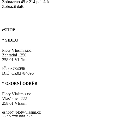
Zobrazeno 45 z 214 položek
Zobrazit další
eSHOP
* SÍDLO
Ploty Vlašim s.r.o.
Zahradní 1250
258 01 Vlašim
IČ: 03784096
DIČ: CZ03784096
* OSOBNÍ ODBĚR
Ploty Vlašim s.r.o.
Vlasákova 222
258 01 Vlašim
eshop@ploty-vlasim.cz
+420 775 555 842