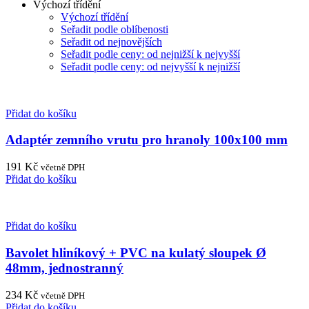
Výchozí třídění
Výchozí třídění
Seřadit podle oblíbenosti
Seřadit od nejnovějších
Seřadit podle ceny: od nejnižší k nejvyšší
Seřadit podle ceny: od nejvyšší k nejnižší
Přidat do košíku
Adaptér zemního vrutu pro hranoly 100x100 mm
191
Kč
včetně DPH
Přidat do košíku
Přidat do košíku
Bavolet hliníkový + PVC na kulatý sloupek Ø
48mm, jednostranný
234
Kč
včetně DPH
Přidat do košíku