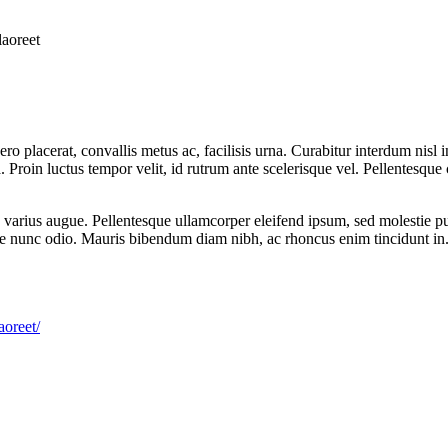
aoreet
ro placerat, convallis metus ac, facilisis urna. Curabitur interdum nisl in
a. Proin luctus tempor velit, id rutrum ante scelerisque vel. Pellentesque c
u, varius augue. Pellentesque ullamcorper eleifend ipsum, sed molestie pu
re nunc odio. Mauris bibendum diam nibh, ac rhoncus enim tincidunt in
aoreet/