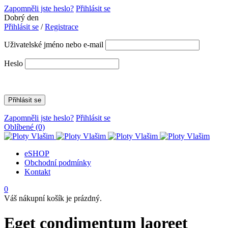
Zapomněli jste heslo?
Přihlásit se
Dobrý den
Přihlásit se
/
Registrace
Uživatelské jméno nebo e-mail
Heslo
Zapomněli jste heslo?
Přihlásit se
Oblíbené
(0)
eSHOP
Obchodní podmínky
Kontakt
0
Váš nákupní košík je prázdný.
Eget condimentum laoreet