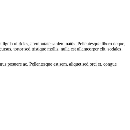
 ligula ultricies, a vulputate sapien mattis. Pellentesque libero neque,
ursus, tortor sed tristique mollis, nulla est ullamcorper elit, sodales
rus posuere ac. Pellentesque est sem, aliquet sed orci et, congue
.