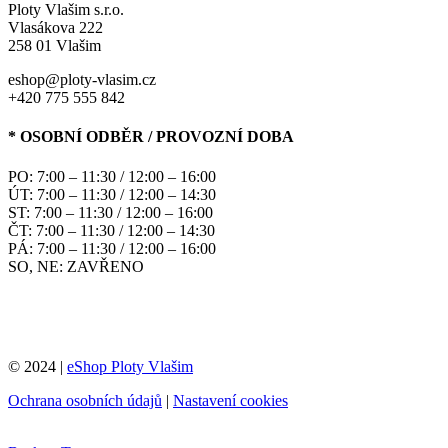
Ploty Vlašim s.r.o.
Vlasákova 222
258 01 Vlašim
eshop@ploty-vlasim.cz
+420 775 555 842
* OSOBNÍ ODBĚR / PROVOZNÍ DOBA
PO: 7:00 – 11:30 / 12:00 – 16:00
ÚT: 7:00 – 11:30 / 12:00 – 14:30
ST: 7:00 – 11:30 / 12:00 – 16:00
ČT: 7:00 – 11:30 / 12:00 – 14:30
PÁ: 7:00 – 11:30 / 12:00 – 16:00
SO, NE: ZAVŘENO
© 2024 |
eShop Ploty Vlašim
Ochrana osobních údajů
|
Nastavení cookies