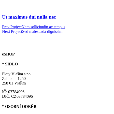
Ut maximus dui nulla nec
Prev Project
Nam sollicitudin ac tempus
Next Project
Sed malesuada dignissim
eSHOP
* SÍDLO
Ploty Vlašim s.r.o.
Zahradní 1250
258 01 Vlašim
IČ: 03784096
DIČ: CZ03784096
* OSOBNÍ ODBĚR