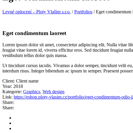
Levné oplocení – Ploty Vlašim s.r.o.
/
Portfolios
/
Eget condimentum l
Eget condimentum laoreet
Lorem ipsum dolor sit amet, consectetur adipiscing elit. Nulla vitae libe
feugiat vitae lorem id, viverra efficitur eros. Sed tincidunt feugiat null
vestibulum tellus dolor quis massa.
Ut tincidunt cursus iaculis. Vivamus a dolor semper, tincidunt velit e
interdum risus. Integer bibendum ac ipsum in semper. Praesent posue
Client:
Client name
Year:
2018
Kategorie:
Graphics
,
Web design
Link:
https://eshop.ploty-vlasim.cz/portfolio/eget-condimentum-odio-l
Share:
Share: