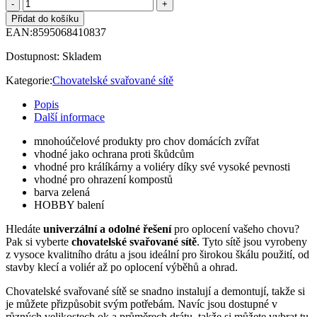
Přidat do košíku
EAN:
8595068410837
Dostupnost:
Skladem
Kategorie:
Chovatelské svařované sítě
Popis
Další informace
mnohoúčelové produkty pro chov domácích zvířat
vhodné jako ochrana proti škůdcům
vhodné pro králíkárny a voliéry díky své vysoké pevnosti
vhodné pro ohrazení kompostů
barva zelená
HOBBY balení
Hledáte
univerzální a odolné řešení
pro oplocení vašeho chovu?
Pak si vyberte
chovatelské svařované sítě
. Tyto sítě jsou vyrobeny
z vysoce kvalitního drátu a jsou ideální pro širokou škálu použití, od
stavby klecí a voliér až po oplocení výběhů a ohrad.
Chovatelské svařované sítě se snadno instalují a demontují, takže si
je můžete přizpůsobit svým potřebám. Navíc jsou dostupné v
různých velikostech ok a průměrech drátu, takže si můžete vybrat tu,