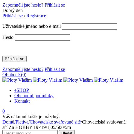
Zapomněli jste heslo?
Přihlásit se
Dobrý den
Přihlásit se
/
Registrace
Uživatelské jméno nebo e-mail
Heslo
Zapomněli jste heslo?
Přihlásit se
Oblíbené
(0)
eSHOP
Obchodní podmínky
Kontakt
0
Váš nákupní košík je prázdný.
Domů
/
Pletiva
/
Chovatelské svařované sítě
/
Chovatelská svařovaná
síť Zn HOBBY 19×19/1,05/500/5m
Hledat:
Hledat