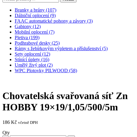
Branky a brány (107)
Dálniční oplocení (9)
FAAC automatické pohony a závory (3)
Gabiony (12)
Mobilní oplocení (7)
Pletiva (199)
Podhrabové desky (25)
Rámy s žebírkovým výpletem a příslušenství (5)
Sety oplocení (12)
Stínící úplety (16)
Umělý živý plot (2)
WPC Plotovky PILWOOD (58)
Chovatelská svařovaná síť Zn
HOBBY 19×19/1,05/500/5m
186
Kč
včetně DPH
Qty