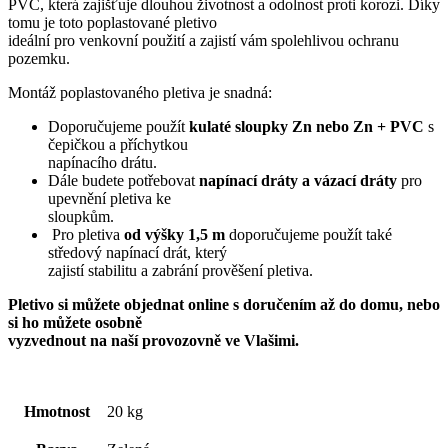
PVC, která zajišťuje dlouhou životnost a odolnost proti korozi. Díky
tomu je toto poplastované pletivo
ideální pro venkovní použití a zajistí vám spolehlivou ochranu
pozemku.
Montáž poplastovaného pletiva je snadná:
Doporučujeme použít
kulaté sloupky Zn nebo Zn + PVC
s
čepičkou a příchytkou
napínacího drátu.
Dále budete potřebovat
napínací dráty a vázací dráty
pro
upevnění pletiva ke
sloupkům.
Pro pletiva
od výšky 1,5 m
doporučujeme použít také
středový napínací drát, který
zajistí stabilitu a zabrání prověšení pletiva.
Pletivo si můžete objednat online s doručením až do domu, nebo
si ho můžete osobně
vyzvednout na naší provozovně ve Vlašimi.
Hmotnost
20 kg