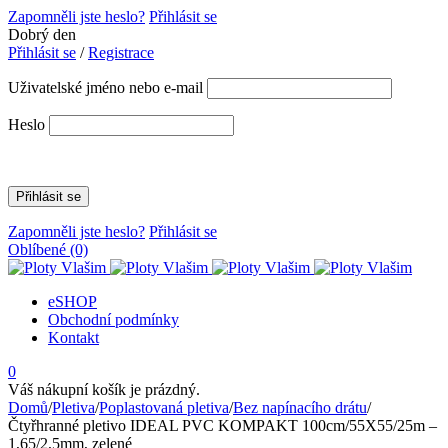
Zapomněli jste heslo?
Přihlásit se
Dobrý den
Přihlásit se
/
Registrace
Uživatelské jméno nebo e-mail
Heslo
Zapomněli jste heslo?
Přihlásit se
Oblíbené
(0)
eSHOP
Obchodní podmínky
Kontakt
0
Váš nákupní košík je prázdný.
Domů
/
Pletiva
/
Poplastovaná pletiva
/
Bez napínacího drátu
/
Čtyřhranné pletivo IDEAL PVC KOMPAKT 100cm/55X55/25m –
1,65/2,5mm, zelené