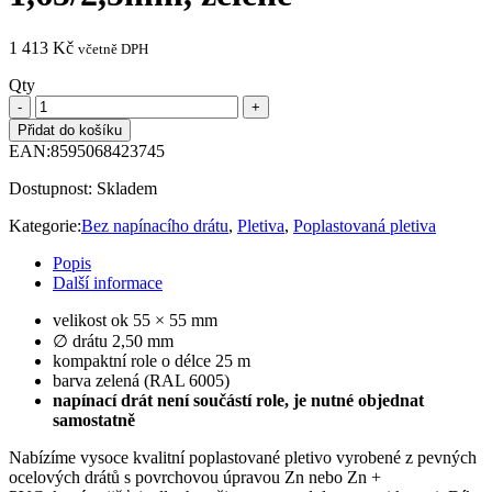
1 413
Kč
včetně DPH
Qty
Přidat do košíku
EAN:
8595068423745
Dostupnost:
Skladem
Kategorie:
Bez napínacího drátu
,
Pletiva
,
Poplastovaná pletiva
Popis
Další informace
velikost ok 55 × 55 mm
∅ drátu 2,50 mm
kompaktní role o délce 25 m
barva zelená (RAL 6005)
napínací drát není součástí role,
je nutné objednat
samostatně
Nabízíme vysoce kvalitní poplastované pletivo vyrobené z pevných
ocelových drátů s povrchovou úpravou Zn nebo Zn +