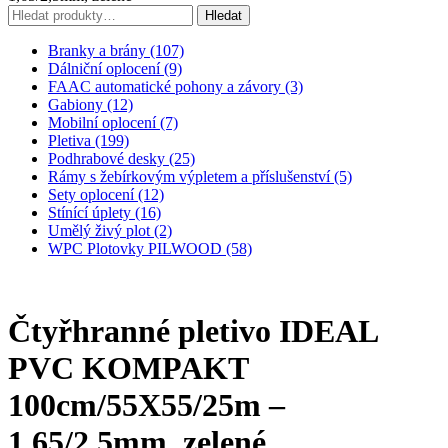
Hledat:
Hledat
Branky a brány (107)
Dálniční oplocení (9)
FAAC automatické pohony a závory (3)
Gabiony (12)
Mobilní oplocení (7)
Pletiva (199)
Podhrabové desky (25)
Rámy s žebírkovým výpletem a příslušenství (5)
Sety oplocení (12)
Stínící úplety (16)
Umělý živý plot (2)
WPC Plotovky PILWOOD (58)
Čtyřhranné pletivo IDEAL
PVC KOMPAKT
100cm/55X55/25m –
1,65/2,5mm, zelené