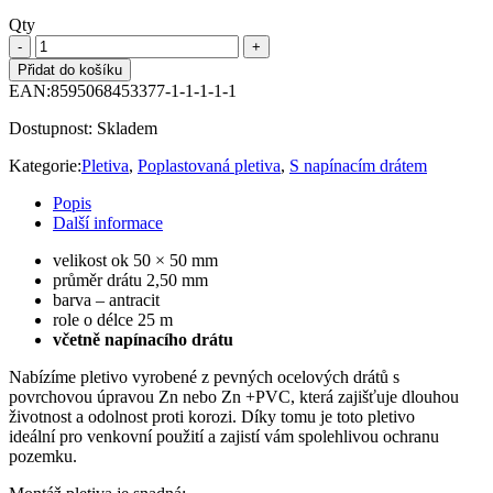
Qty
Přidat do košíku
EAN:
8595068453377-1-1-1-1-1
Dostupnost:
Skladem
Kategorie:
Pletiva
,
Poplastovaná pletiva
,
S napínacím drátem
Popis
Další informace
velikost ok 50 × 50 mm
průměr drátu 2,50 mm
barva – antracit
role o délce 25 m
včetně napínacího drátu
Nabízíme pletivo vyrobené z pevných ocelových drátů s
povrchovou úpravou Zn nebo Zn +PVC, která zajišťuje dlouhou
životnost a odolnost proti korozi. Díky tomu je toto pletivo
ideální pro venkovní použití a zajistí vám spolehlivou ochranu
pozemku.