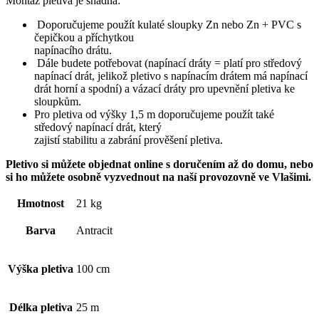
Montáž pletiva je snadná:
Doporučujeme použít kulaté sloupky Zn nebo Zn + PVC s
čepičkou a příchytkou
napínacího drátu.
Dále budete potřebovat (napínací dráty = platí pro středový
napínací drát, jelikož pletivo s napínacím drátem má napínací
drát horní a spodní) a vázací dráty pro upevnění pletiva ke
sloupkům.
Pro pletiva od výšky 1,5 m doporučujeme použít také
středový napínací drát, který
zajistí stabilitu a zabrání prověšení pletiva.
Pletivo si můžete objednat online s doručením až do domu, nebo
si ho můžete osobně vyzvednout na naší provozovně ve Vlašimi.
Hmotnost
21 kg
Barva
Antracit
Výška pletiva
100 cm
Délka pletiva
25 m