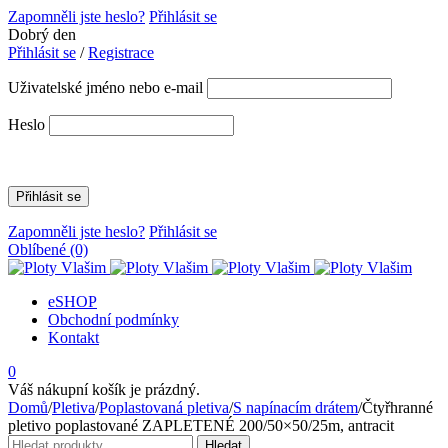
Zapomněli jste heslo?
Přihlásit se
Dobrý den
Přihlásit se
/
Registrace
Uživatelské jméno nebo e-mail
Heslo
Zapomněli jste heslo?
Přihlásit se
Oblíbené
(0)
eSHOP
Obchodní podmínky
Kontakt
0
Váš nákupní košík je prázdný.
Domů
/
Pletiva
/
Poplastovaná pletiva
/
S napínacím drátem
/
Čtyřhranné
pletivo poplastované ZAPLETENÉ 200/50×50/25m, antracit
Hledat:
Hledat