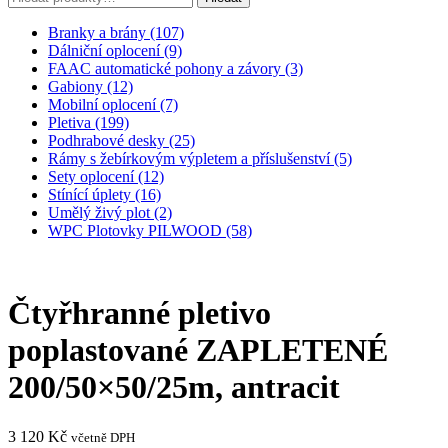
Branky a brány (107)
Dálniční oplocení (9)
FAAC automatické pohony a závory (3)
Gabiony (12)
Mobilní oplocení (7)
Pletiva (199)
Podhrabové desky (25)
Rámy s žebírkovým výpletem a příslušenství (5)
Sety oplocení (12)
Stínící úplety (16)
Umělý živý plot (2)
WPC Plotovky PILWOOD (58)
Čtyřhranné pletivo
poplastované ZAPLETENÉ
200/50×50/25m, antracit
3 120
Kč
včetně DPH