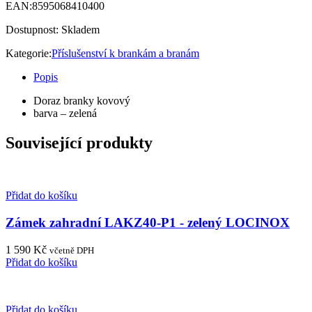
EAN:
8595068410400
Dostupnost:
Skladem
Kategorie:
Příslušenství k brankám a branám
Popis
Doraz branky kovový
barva – zelená
Související produkty
Přidat do košíku
Zámek zahradní LAKZ40-P1 - zelený LOCINOX
1 590
Kč
včetně DPH
Přidat do košíku
Přidat do košíku