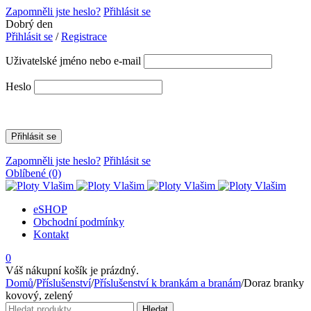
Zapomněli jste heslo?
Přihlásit se
Dobrý den
Přihlásit se
/
Registrace
Uživatelské jméno nebo e-mail
Heslo
Zapomněli jste heslo?
Přihlásit se
Oblíbené
(0)
eSHOP
Obchodní podmínky
Kontakt
0
Váš nákupní košík je prázdný.
Domů
/
Příslušenství
/
Příslušenství k brankám a branám
/
Doraz branky
kovový, zelený
Hledat:
Hledat