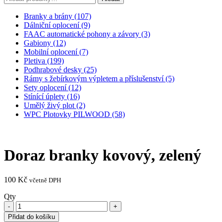
Branky a brány (107)
Dálniční oplocení (9)
FAAC automatické pohony a závory (3)
Gabiony (12)
Mobilní oplocení (7)
Pletiva (199)
Podhrabové desky (25)
Rámy s žebírkovým výpletem a příslušenství (5)
Sety oplocení (12)
Stínící úplety (16)
Umělý živý plot (2)
WPC Plotovky PILWOOD (58)
Doraz branky kovový, zelený
100
Kč
včetně DPH
Qty
Přidat do košíku