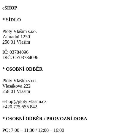
eSHOP
* SÍDLO
Ploty Vlašim s.r.o.
Zahradní 1250
258 01 Vlašim
IČ: 03784096
DIČ: CZ03784096
* OSOBNÍ ODBĚR
Ploty Vlašim s.r.o.
Vlasákova 222
258 01 Vlašim
eshop@ploty-vlasim.cz
+420 775 555 842
* OSOBNÍ ODBĚR / PROVOZNÍ DOBA
PO: 7:00 – 11:30 / 12:00 – 16:00