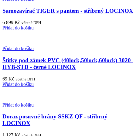
Samozavírač TIGER s pantem - stříbrný LOCINOX
6 899
Kč
včetně DPH
Přidat do košíku
Přidat do košíku
Štítky pod zámek PVC (40lock,50lock,60lock) 3020-
HYB-STD - černé LOCINOX
69
Kč
včetně DPH
Přidat do košíku
Přidat do košíku
Doraz posuvné brány SSKZ QF - stříbrný
LOCINOX
1 127
Kč
včetně DPH