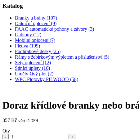
Katalog
Branky a brány (107)
Dálniční oplocení (9)
FAAC automatické pohony a závory (3)
Gabiony (12)
Mobilní oplocení (7)
Pletiva (199)
Podhrabové desky (25)
Rámy s žebírkovým výpletem a příslušenství (5)
Sety oplocení (12)
Stínící úplety (16)
Umělý živý plot (2)
WPC Plotovky PILWOOD (58)
Doraz křídlové branky nebo 
357
Kč
včetně DPH
Qty