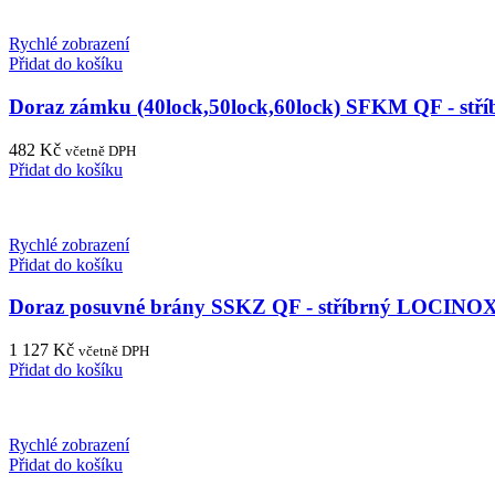
Rychlé zobrazení
Přidat do košíku
Doraz zámku (40lock,50lock,60lock) SFKM QF - st
482
Kč
včetně DPH
Přidat do košíku
Rychlé zobrazení
Přidat do košíku
Doraz posuvné brány SSKZ QF - stříbrný LOCINO
1 127
Kč
včetně DPH
Přidat do košíku
Rychlé zobrazení
Přidat do košíku