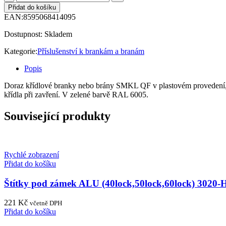
Přidat do košíku
EAN:
8595068414095
Dostupnost:
Skladem
Kategorie:
Příslušenství k brankám a branám
Popis
Doraz křídlové branky nebo brány SMKL QF v plastovém provedení, 
křídla při zavření. V zelené barvě RAL 6005.
Související produkty
Rychlé zobrazení
Přidat do košíku
Štítky pod zámek ALU (40lock,50lock,60lock) 302
221
Kč
včetně DPH
Přidat do košíku