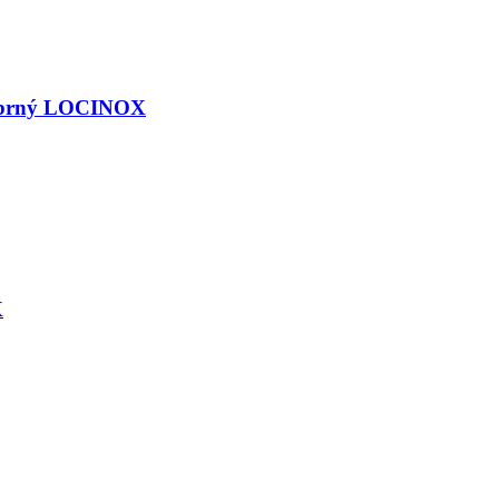
říbrný LOCINOX
X