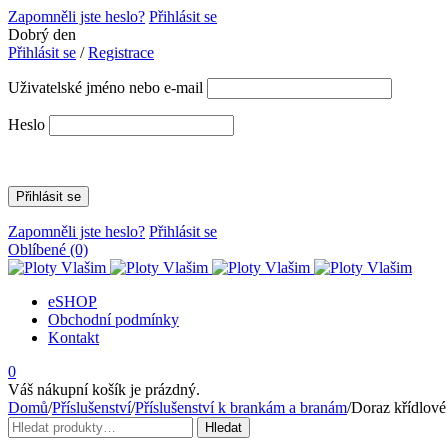
Zapomněli jste heslo?
Přihlásit se
Dobrý den
Přihlásit se
/
Registrace
Uživatelské jméno nebo e-mail
Heslo
Zapomněli jste heslo?
Přihlásit se
Oblíbené
(0)
eSHOP
Obchodní podmínky
Kontakt
0
Váš nákupní košík je prázdný.
Domů
/
Příslušenství
/
Příslušenství k brankám a branám
/
Doraz křídlo
Hledat:
Hledat