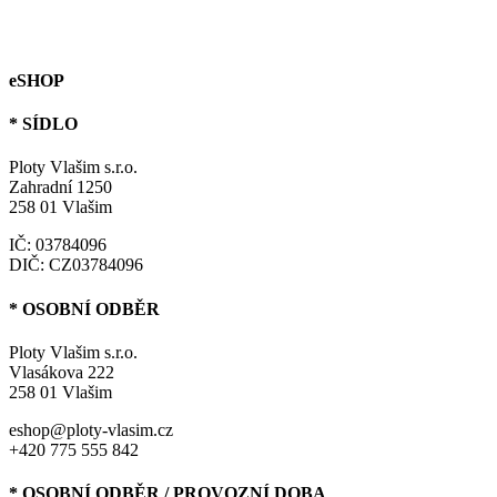
eSHOP
* SÍDLO
Ploty Vlašim s.r.o.
Zahradní 1250
258 01 Vlašim
IČ: 03784096
DIČ: CZ03784096
* OSOBNÍ ODBĚR
Ploty Vlašim s.r.o.
Vlasákova 222
258 01 Vlašim
eshop@ploty-vlasim.cz
+420 775 555 842
* OSOBNÍ ODBĚR / PROVOZNÍ DOBA