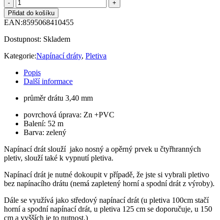
Přidat do košíku
EAN:
8595068410455
Dostupnost:
Skladem
Kategorie:
Napínací dráty
,
Pletiva
Popis
Další informace
průměr drátu 3,40 mm
povrchová úprava: Zn +PVC
Balení: 52 m
Barva: zelený
Napínací drát slouží jako nosný a opěrný prvek u čtyřhranných
pletiv, slouží také k vypnutí pletiva.
Napínací drát je nutné dokoupit v případě, že jste si vybrali pletivo
bez napínacího drátu (nemá zapletený horní a spodní drát z výroby).
Dále se využívá jako středový napínací drát (u pletiva 100cm stačí
horní a spodní napínací drát, u pletiva 125 cm se doporučuje, u 150
cm a vyšších je to nutnost.)