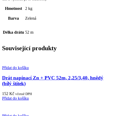
Hmotnost
2 kg
Barva
Zelená
Délka drátu
52 m
Související produkty
Přidat do košíku
Drát napínací Zn + PVC 52m, 2,25/3,40, hnědý
(bílý štítek)
152
Kč
včetně DPH
Přidat do košíku
Přidat do košíku