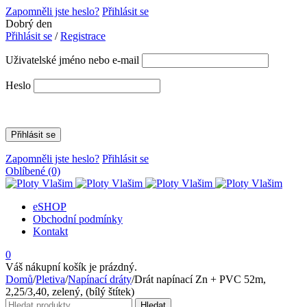
Zapomněli jste heslo?
Přihlásit se
Dobrý den
Přihlásit se
/
Registrace
Uživatelské jméno nebo e-mail
Heslo
Zapomněli jste heslo?
Přihlásit se
Oblíbené
(0)
eSHOP
Obchodní podmínky
Kontakt
0
Váš nákupní košík je prázdný.
Domů
/
Pletiva
/
Napínací dráty
/
Drát napínací Zn + PVC 52m,
2,25/3,40, zelený, (bílý štítek)
Hledat:
Hledat