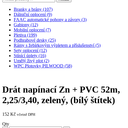
Branky a brány (107)
Dálniční oplocení (9)
FAAC automatické pohony a závory (3)
Gabiony (12)
Mobilní oplocení (7)
Pletiva (199)
Podhrabové desky (25)
Rámy s žebírkovým výpletem a příslušenství (5)
Sety oplocení (12)
Stínící úplety (16)
Umělý živý plot (2)
WPC Plotovky PILWOOD (58)
Drát napínací Zn + PVC 52m,
2,25/3,40, zelený, (bílý štítek)
152
Kč
včetně DPH
Qty