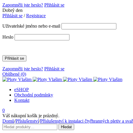
Zapomněli jste heslo?
Přihlásit se
Dobrý den
Přihlásit se
/
Registrace
Uživatelské jméno nebo e-mail
Heslo
Zapomněli jste heslo?
Přihlásit se
Oblíbené
(0)
eSHOP
Obchodní podmínky
Kontakt
0
Váš nákupní košík je prázdný.
Domů
/
Příslušenství
/
Příslušenství k instalaci čtyřhranných pletiv a sva
Hledat:
Hledat