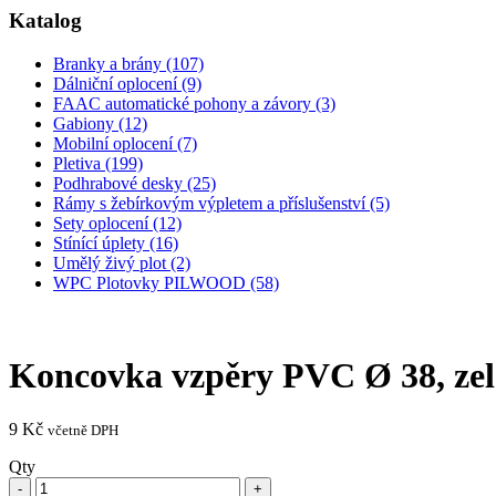
Katalog
Branky a brány (107)
Dálniční oplocení (9)
FAAC automatické pohony a závory (3)
Gabiony (12)
Mobilní oplocení (7)
Pletiva (199)
Podhrabové desky (25)
Rámy s žebírkovým výpletem a příslušenství (5)
Sety oplocení (12)
Stínící úplety (16)
Umělý živý plot (2)
WPC Plotovky PILWOOD (58)
Koncovka vzpěry PVC Ø 38, ze
9
Kč
včetně DPH
Qty