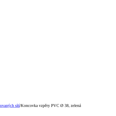
řovaných sítí
/
Koncovka vzpěry PVC Ø 38, zelená