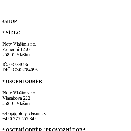
eSHOP
* SÍDLO
Ploty Vlašim s.r.o.
Zahradní 1250
258 01 Vlašim
IČ: 03784096
DIČ: CZ03784096
* OSOBNÍ ODBĚR
Ploty Vlašim s.r.o.
Vlasákova 222
258 01 Vlašim
eshop@ploty-vlasim.cz
+420 775 555 842
* OSOBNÍ ODBĚR / PROVOZNÍ DOBA