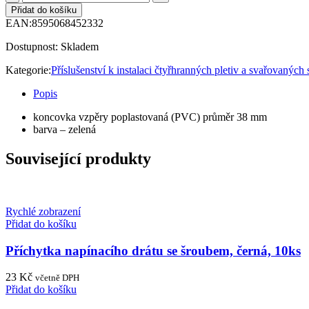
Přidat do košíku
EAN:
8595068452332
Dostupnost:
Skladem
Kategorie:
Příslušenství k instalaci čtyřhranných pletiv a svařovaných s
Popis
koncovka vzpěry poplastovaná (PVC) průměr 38 mm
barva – zelená
Související produkty
Rychlé zobrazení
Přidat do košíku
Příchytka napínacího drátu se šroubem, černá, 10ks
23
Kč
včetně DPH
Přidat do košíku