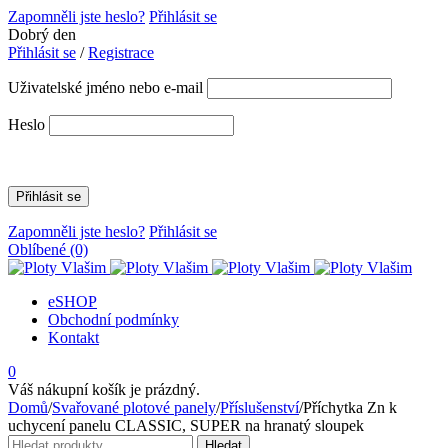
Zapomněli jste heslo?
Přihlásit se
Dobrý den
Přihlásit se
/
Registrace
Uživatelské jméno nebo e-mail
Heslo
Zapomněli jste heslo?
Přihlásit se
Oblíbené
(0)
eSHOP
Obchodní podmínky
Kontakt
0
Váš nákupní košík je prázdný.
Domů
/
Svařované plotové panely
/
Příslušenství
/
Příchytka Zn k
uchycení panelu CLASSIC, SUPER na hranatý sloupek
Hledat:
Hledat