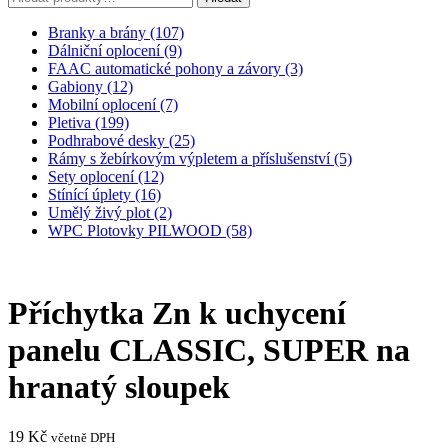
Branky a brány (107)
Dálniční oplocení (9)
FAAC automatické pohony a závory (3)
Gabiony (12)
Mobilní oplocení (7)
Pletiva (199)
Podhrabové desky (25)
Rámy s žebírkovým výpletem a příslušenství (5)
Sety oplocení (12)
Stínící úplety (16)
Umělý živý plot (2)
WPC Plotovky PILWOOD (58)
Příchytka Zn k uchycení
panelu CLASSIC, SUPER na
hranatý sloupek
19
Kč
včetně DPH