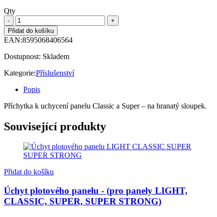
Qty
Přidat do košíku
EAN:
8595068406564
Dostupnost:
Skladem
Kategorie:
Příslušenství
Popis
Příchytka k uchycení panelu Classic a Super – na hranatý sloupek.
Související produkty
Přidat do košíku
Úchyt plotového panelu - (pro panely LIGHT,
CLASSIC, SUPER, SUPER STRONG)