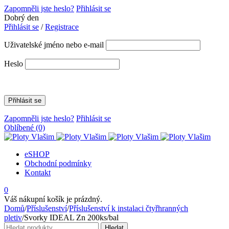
Zapomněli jste heslo?
Přihlásit se
Dobrý den
Přihlásit se
/
Registrace
Uživatelské jméno nebo e-mail
Heslo
Zapomněli jste heslo?
Přihlásit se
Oblíbené
(0)
eSHOP
Obchodní podmínky
Kontakt
0
Váš nákupní košík je prázdný.
Domů
/
Příslušenství
/
Příslušenství k instalaci čtyřhranných
pletiv
/
Svorky IDEAL Zn 200ks/bal
Hledat:
Hledat