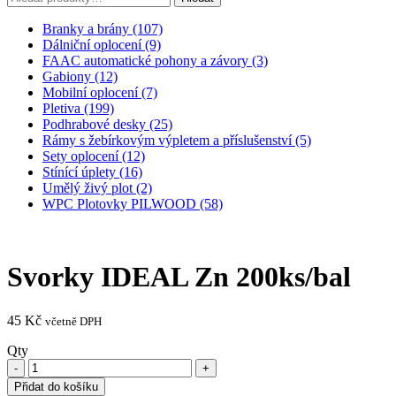
Branky a brány (107)
Dálniční oplocení (9)
FAAC automatické pohony a závory (3)
Gabiony (12)
Mobilní oplocení (7)
Pletiva (199)
Podhrabové desky (25)
Rámy s žebírkovým výpletem a příslušenství (5)
Sety oplocení (12)
Stínící úplety (16)
Umělý živý plot (2)
WPC Plotovky PILWOOD (58)
Svorky IDEAL Zn 200ks/bal
45
Kč
včetně DPH
Qty
Přidat do košíku