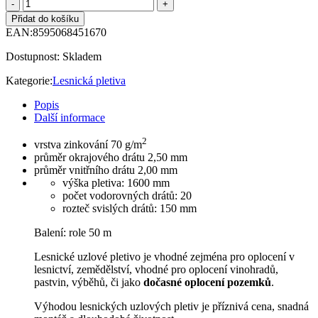
Přidat do košíku
EAN:
8595068451670
Dostupnost:
Skladem
Kategorie:
Lesnická pletiva
Popis
Další informace
2
vrstva zinkování 70 g/m
průměr okrajového drátu 2,50 mm
průměr vnitřního drátu 2,00 mm
výška pletiva: 1600 mm
počet vodorovných drátů: 20
rozteč svislých drátů: 150 mm
Balení: role 50 m
Lesnické uzlové pletivo je vhodné zejména pro oplocení v
lesnictví, zemědělství, vhodné pro oplocení vinohradů,
pastvin, výběhů, či jako
dočasné oplocení pozemků
.
Výhodou lesnických uzlových pletiv je příznivá cena, snadná