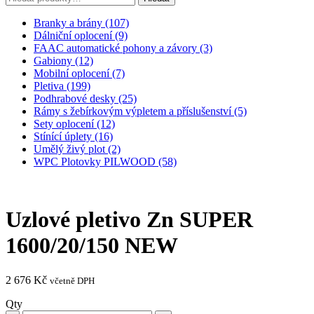
Branky a brány (107)
Dálniční oplocení (9)
FAAC automatické pohony a závory (3)
Gabiony (12)
Mobilní oplocení (7)
Pletiva (199)
Podhrabové desky (25)
Rámy s žebírkovým výpletem a příslušenství (5)
Sety oplocení (12)
Stínící úplety (16)
Umělý živý plot (2)
WPC Plotovky PILWOOD (58)
Uzlové pletivo Zn SUPER
1600/20/150 NEW
2 676
Kč
včetně DPH
Qty