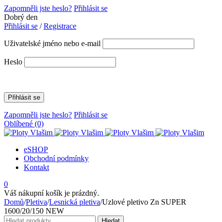
Zapomněli jste heslo?
Přihlásit se
Dobrý den
Přihlásit se
/
Registrace
Uživatelské jméno nebo e-mail
Heslo
Zapomněli jste heslo?
Přihlásit se
Oblíbené
(0)
eSHOP
Obchodní podmínky
Kontakt
0
Váš nákupní košík je prázdný.
Domů
/
Pletiva
/
Lesnická pletiva
/
Uzlové pletivo Zn SUPER
1600/20/150 NEW
Hledat:
Hledat