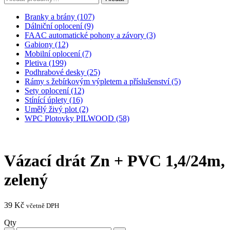
Branky a brány (107)
Dálniční oplocení (9)
FAAC automatické pohony a závory (3)
Gabiony (12)
Mobilní oplocení (7)
Pletiva (199)
Podhrabové desky (25)
Rámy s žebírkovým výpletem a příslušenství (5)
Sety oplocení (12)
Stínící úplety (16)
Umělý živý plot (2)
WPC Plotovky PILWOOD (58)
Vázací drát Zn + PVC 1,4/24m,
zelený
39
Kč
včetně DPH
Qty