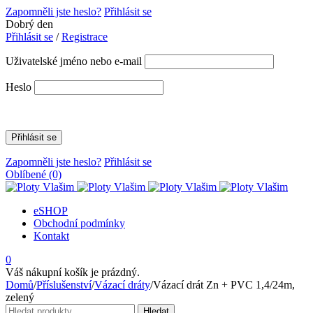
Zapomněli jste heslo?
Přihlásit se
Dobrý den
Přihlásit se
/
Registrace
Uživatelské jméno nebo e-mail
Heslo
Zapomněli jste heslo?
Přihlásit se
Oblíbené
(0)
eSHOP
Obchodní podmínky
Kontakt
0
Váš nákupní košík je prázdný.
Domů
/
Příslušenství
/
Vázací dráty
/
Vázací drát Zn + PVC 1,4/24m,
zelený
Hledat:
Hledat