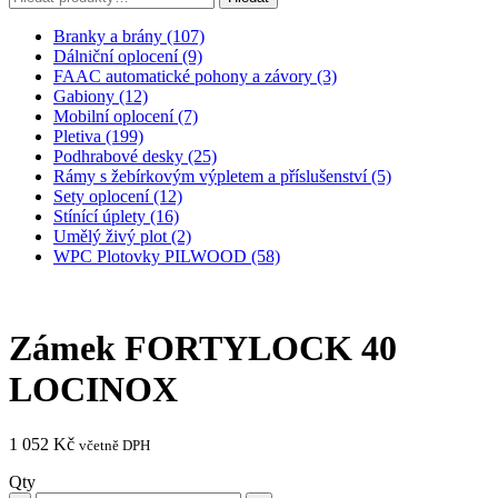
Branky a brány (107)
Dálniční oplocení (9)
FAAC automatické pohony a závory (3)
Gabiony (12)
Mobilní oplocení (7)
Pletiva (199)
Podhrabové desky (25)
Rámy s žebírkovým výpletem a příslušenství (5)
Sety oplocení (12)
Stínící úplety (16)
Umělý živý plot (2)
WPC Plotovky PILWOOD (58)
Zámek FORTYLOCK 40
LOCINOX
1 052
Kč
včetně DPH
Qty