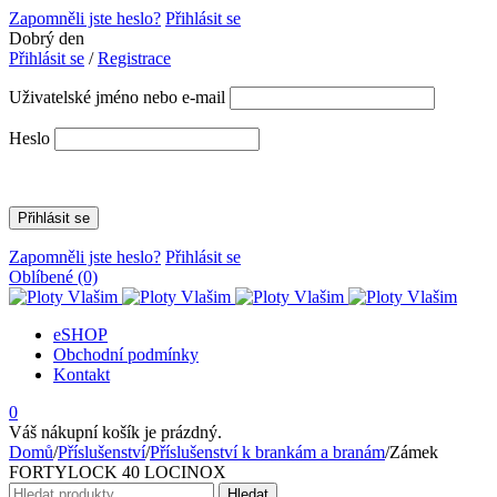
Zapomněli jste heslo?
Přihlásit se
Dobrý den
Přihlásit se
/
Registrace
Uživatelské jméno nebo e-mail
Heslo
Zapomněli jste heslo?
Přihlásit se
Oblíbené
(0)
eSHOP
Obchodní podmínky
Kontakt
0
Váš nákupní košík je prázdný.
Domů
/
Příslušenství
/
Příslušenství k brankám a branám
/
Zámek
FORTYLOCK 40 LOCINOX
Hledat:
Hledat