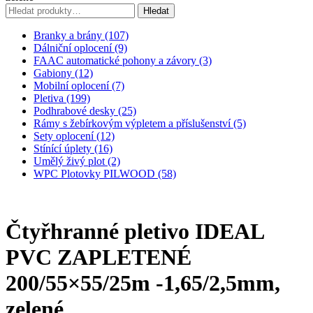
Hledat:
Hledat
Branky a brány (107)
Dálniční oplocení (9)
FAAC automatické pohony a závory (3)
Gabiony (12)
Mobilní oplocení (7)
Pletiva (199)
Podhrabové desky (25)
Rámy s žebírkovým výpletem a příslušenství (5)
Sety oplocení (12)
Stínící úplety (16)
Umělý živý plot (2)
WPC Plotovky PILWOOD (58)
Čtyřhranné pletivo IDEAL
PVC ZAPLETENÉ
200/55×55/25m -1,65/2,5mm,
zelené