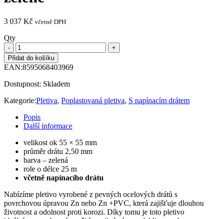
3 037
Kč
včetně DPH
Qty
Přidat do košíku
EAN:
8595068403969
Dostupnost:
Skladem
Kategorie:
Pletiva
,
Poplastovaná pletiva
,
S napínacím drátem
Popis
Další informace
velikost ok 55 × 55 mm
průměr drátu 2,50 mm
barva – zelená
role o délce 25 m
včetně napínacího drátu
Nabízíme pletivo vyrobené z pevných ocelových drátů s
povrchovou úpravou Zn nebo Zn +PVC, která zajišťuje dlouhou
životnost a odolnost proti korozi. Díky tomu je toto pletivo