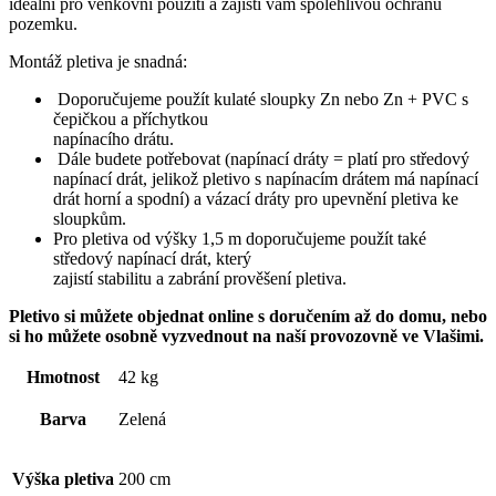
ideální pro venkovní použití a zajistí vám spolehlivou ochranu
pozemku.
Montáž pletiva je snadná:
Doporučujeme použít kulaté sloupky Zn nebo Zn + PVC s
čepičkou a příchytkou
napínacího drátu.
Dále budete potřebovat (napínací dráty = platí pro středový
napínací drát, jelikož pletivo s napínacím drátem má napínací
drát horní a spodní) a vázací dráty pro upevnění pletiva ke
sloupkům.
Pro pletiva od výšky 1,5 m doporučujeme použít také
středový napínací drát, který
zajistí stabilitu a zabrání prověšení pletiva.
Pletivo si můžete objednat online s doručením až do domu, nebo
si ho můžete osobně vyzvednout na naší provozovně ve Vlašimi.
Hmotnost
42 kg
Barva
Zelená
Výška pletiva
200 cm