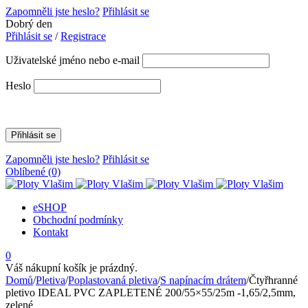
Zapomněli jste heslo?
Přihlásit se
Dobrý den
Přihlásit se
/
Registrace
Uživatelské jméno nebo e-mail
Heslo
Zapomněli jste heslo?
Přihlásit se
Oblíbené
(0)
eSHOP
Obchodní podmínky
Kontakt
0
Váš nákupní košík je prázdný.
Domů
/
Pletiva
/
Poplastovaná pletiva
/
S napínacím drátem
/
Čtyřhranné
pletivo IDEAL PVC ZAPLETENÉ 200/55×55/25m -1,65/2,5mm,
zelené